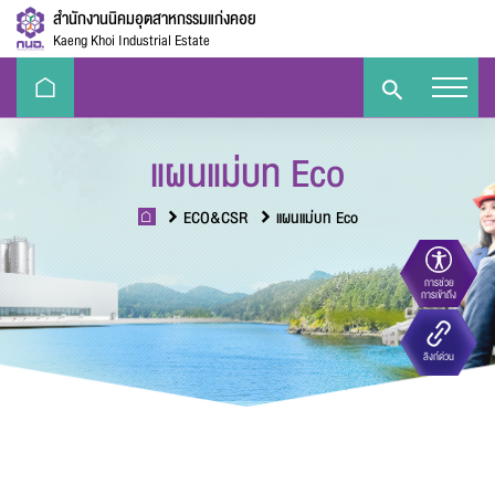
สำนักงานนิคมอุตสาหกรรมแก่งคอย
Kaeng Khoi Industrial Estate
แผนแม่บท Eco
ECO&CSR
แผนแม่บท Eco
การช่วย
ขนาดตัวอักษร
การเข้าถึง
Eco-
e-Library
Handbook
E-PP
ลิงก์ด่วน
Challenge
ความตัดกันของสี