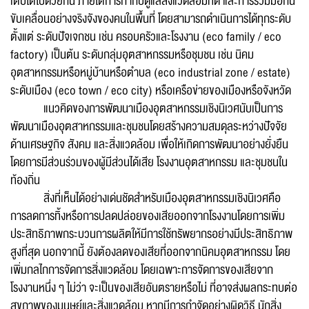
เติบโตไปด้วยกัน ภายใต้การกำกับดูแลสิ่งแวดล้อมที่ดี และการร่วมมือกัน
ขับเคลื่อนอย่างจริงจังของคนในพื้นที่ โดยสามารถดำเนินการได้ทุกระดับ
ตั้งแต่ ระดับปัจเจกชน เช่น ครอบครัวและโรงงาน (eco family / eco
factory) เป็นต้น ระดับกลุ่มอุตสาหกรรมหรือชุมชน เช่น นิคม
อุตสาหกรรมหรือหมู่บ้านหรือตำบล (eco industrial zone / estate)
ระดับเมือง (eco town / eco city) หรือเครือข่ายของเมืองหรือจังหวัด
แนวคิดของการพัฒนาเมืองอุตสาหกรรมเชิงนิเวศนับเป็นการ
พัฒนาเมืองอุตสาหกรรมและชุมชนโดยสร้างความสมดุลระหว่างปัจจัย
ด้านเศรษฐกิจ สังคม และสิ่งแวดล้อม เพื่อให้เกิดการพัฒนาอย่างยั่งยืน
โดยการมีส่วนร่วมของผู้มีส่วนได้เสีย โรงงานอุตสาหกรรม และชุมชนใน
ท้องถิ่น
สิ่งที่เห็นได้อย่างเด่นชัดสำหรับเมืองอุตสาหกรรมเชิงนิเวศคือ
การลดการทิ้งหรือการปลดปล่อยของเสียออกจากโรงงานโดยการเพิ่ม
ประสิทธิภาพกระบวนการผลิตให้มีการใช้ทรัพยากรอย่างมีประสิทธิภาพ
สูงที่สุด นอกจากนี้ ยังต้องลดของเสียที่ออกจากนิคมอุตสาหกรรม โดย
เพิ่มกลไกการจัดการสิ่งแวดล้อม โดยเฉพาะการจัดการของเสียจาก
โรงงานหนึ่ง ๆ ไม่ว่า จะเป็นของเสียอันตรายหรือไม่ ที่อาจส่งผลกระทบต่อ
สุขภาพของมนุษย์และสิ่งแวดล้อม หากมีการกำจัดอย่างผิดวิธี นักสิ่ง