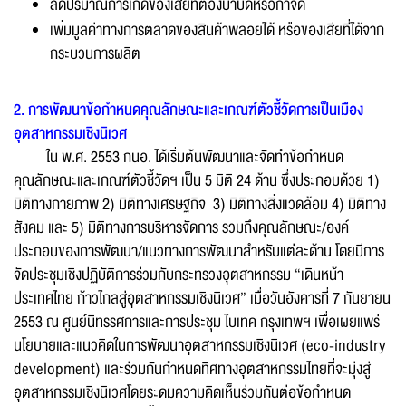
ลดปริมาณการเกิดของเสียที่ต้องบำบัดหรือกำจัด
เพิ่มมูลค่าทางการตลาดของสินค้าพลอยได้ หรือของเสียที่ได้จาก
กระบวนการผลิต
2. การพัฒนาข้อกำหนดคุณลักษณะและเกณฑ์ตัวชี้วัดการเป็นเมือง
อุตสาหกรรมเชิงนิเวศ
ใน พ.ศ. 2553 กนอ. ได้เริ่มต้นพัฒนาและจัดทำข้อกำหนด
คุณลักษณะและเกณฑ์ตัวชี้วัดฯ เป็น 5 มิติ 24 ด้าน ซึ่งประกอบด้วย 1)
มิติทางกายภาพ 2) มิติทางเศรษฐกิจ 3) มิติทางสิ่งแวดล้อม 4) มิติทาง
สังคม และ 5) มิติทางการบริหารจัดการ รวมถึงคุณลักษณะ/องค์
ประกอบของการพัฒนา/แนวทางการพัฒนาสำหรับแต่ละด้าน โดยมีการ
จัดประชุมเชิงปฏิบัติการร่วมกับกระทรวงอุตสาหกรรม “เดินหน้า
ประเทศไทย ก้าวไกลสู่อุตสาหกรรมเชิงนิเวศ” เมื่อวันอังคารที่ 7 กันยายน
2553 ณ ศูนย์นิทรรศการและการประชุม ไบเทค กรุงเทพฯ เพื่อเผยแพร่
นโยบายและแนวคิดในการพัฒนาอุตสาหกรรมเชิงนิเวศ (eco-industry
development) และร่วมกันกำหนดทิศทางอุตสาหกรรมไทยที่จะมุ่งสู่
อุตสาหกรรมเชิงนิเวศโดยระดมความคิดเห็นร่วมกันต่อข้อกำหนด