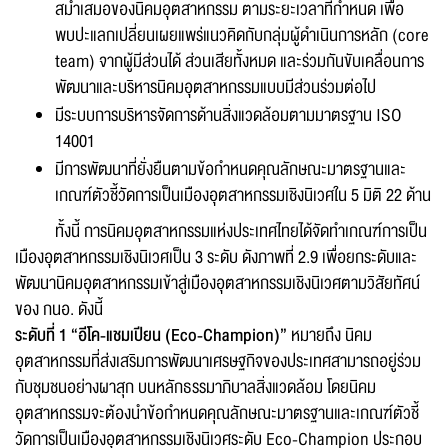
สม่ำเสมอของนิคมอุตสาหกรรม ตามระยะเวลาที่กำหนด เพื่อ
พบปะแลกเปลี่ยนเผยแพร่แนวคิดกับกลุ่มผู้ดำเนินการหลัก (core
team) จากผู้มีส่วนได้ ส่วนเสียทั้งหมด และร่วมกันขับเคลื่อนการ
พัฒนาและบริหารนิคมอุตสาหกรรมแบบมีส่วนร่วมต่อไป
มีระบบการบริหารจัดการด้านสิ่งแวดล้อมตามมาตรฐาน ISO
14001
มีการพัฒนาที่ยั่งยืนตามข้อกำหนดคุณลักษณะมาตรฐานและ
เกณฑ์ตัวชี้วัดการเป็นเมืองอุตสาหกรรมเชิงนิเวศใน 5 มิติ 22 ด้าน
ทั้งนี้ การนิคมอุตสาหกรรมแห่งประเทศไทยได้จัดทำเกณฑ์การเป็น
เมืองอุตสาหกรรมเชิงนิเวศเป็น 3 ระดับ ดังภาพที่ 2.9 เพื่อยกระดับและ
พัฒนานิคมอุตสาหกรรมเข้าสู่เมืองอุตสาหกรรมเชิงนิเวศตามวิสัยทัศน์
ของ กนอ. ดังนี้
ระดับที่ 1 “อีโค-แชมเปียน (Eco-Champion)”
หมายถึง นิคม
อุตสาหกรรมที่ส่งเสริมการพัฒนาเศรษฐกิจของประเทศสามารถอยู่ร่วม
กับชุมชนอย่างผาสุก บนหลักธรรมาภิบาลสิ่งแวดล้อม โดยนิคม
อุตสาหกรรมจะต้องนำข้อกำหนดคุณลักษณะมาตรฐานและเกณฑ์ตัวชี้
วัดการเป็นเมืองอุตสาหกรรมเชิงนิเวศระดับ Eco-Champion ประกอบ