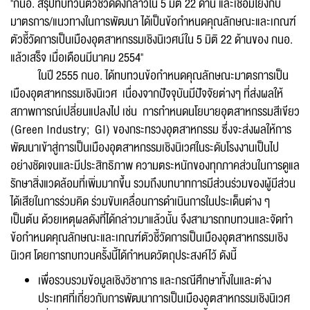
"กนอ. สรุปทบทวนตัวชี้วัดดังกล่าวใน 5 มิติ 22 ด้าน และเชื่อมโยงกับ
มาตรการ/แนวทางในการพัฒนา ได้เป็นข้อกำหนดคุณลักษณะและเกณฑ์
ตัวชี้วัดการเป็นเมืองอุตสาหกรรมเชิงนิเวศน์ใน 5 มิติ 22 ด้านของ กนอ.
แล้วเสร็จ เมื่อเดือนมีนาคม 2554"
ในปี 2555 กนอ. ได้ทบทวนข้อกำหนดคุณลักษณะมาตรการเป็น
เมืองอุตสาหกรรมเชิงนิเวศ เนื่องจากปัจจุบันมีปัจจัยต่างๆ ที่ส่งผลให้
สภาพการณ์เปลี่ยนแปลงไป เช่น การกำหนดนโยบายอุตสาหกรรมสีเขียว
(Green Industry; GI) ของกระทรวงอุตสาหกรรม ซึ่งจะส่งผลให้การ
พัฒนาเข้าสู่การเป็นเมืองอุตสาหกรรมเชิงนิเวศในระดับโรงงานเป็นไป
อย่างชัดเจนและมีประสิทธิภาพ ความตระหนักของทุกภาคส่วนในการดูแล
รักษาสิ่งแวดล้อมที่เพิ่มมากขึ้น รวมถึงบทบาทการมีส่วนร่วมของผู้มีส่วน
ได้เสียในการร่วมคิด ร่วมขับเคลื่อนการดำเนินการในประเด็นต่าง ๆ
เป็นต้น ด้วยเหตุผลดังที่ได้กล่าวมาแล้วนั้น จึงสามารถทบทวนและจัดทำ
ข้อกำหนดคุณลักษณะและเกณฑ์ตัวชี้วัดการเป็นเมืองอุตสาหกรรมเชิง
นิเวศ โดยการทบทวนครั้งนี้ได้กำหนดวัตถุประสงค์ไว้ ดังนี้
เพื่อรวบรวมข้อมูลเชิงวิชาการ และกรณีศึกษาทั้งในและต่าง
ประเทศที่เกี่ยวกับการพัฒนาการเป็นเมืองอุตสาหกรรมเชิงนิเวศ