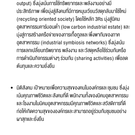
output) ซึ่งมุ่งเน้นการใช้ทรัพยากรและพลังงานอย่างมี
ชื่อ :
ประสิทธิภาพ เพื่อมุ่งสู่สังคมที่มีการหมุนเวียนวัสดุกลับมาใช้ใหม่
(recycling oriented society) โดยใช้หลัก 3Rs มุ่งสู่นิคม
อุตสาหกรรมคาร์บอนต่ำ (low carbon industrial estate) และ
มุ่งสู่การสร้างเครือข่ายของการเกื้อกูลและพึ่งพากันของภาค
นามสกุล :
อุตสาหกรรม (industrial symbiosis networks) ซึ่งมุ่งเน้น
การแลกเปลี่ยนทรัพยากร พลังงาน และวัสดุเหลือใช้ร่วมกันหรือ
การดำเนินกิจกรรมต่างๆ ร่วมกัน (sharing activities) เพื่อลด
อีเมล :
ต้นทุนและความยั่งยืน
ระบบได้ทำรับเรื่องแล้ว
ขอบคุณสำหรับการแจ้งข้อผิดพลาด
ทางหน่วยงานจะรีบ
ทำการแก้ไข และปรับปรุงเพื่อกาให้บริการที่ดีขึ้น
มิติสังคม เป้าหมายเพื่อความสุขของคนในองค์กรและชุมชน ซึ่งมุ่ง
เบอร์โทรศัพท์ :
เน้นคุณภาพชีวิตและสังคมที่ดี พนักงานทั้งของนิคมอุตสาหกรรม
และโรงงานในนิคมอุตสาหกรรมมีคุณภาพชีวิตและสวัสดิการที่ดี
ก่อให้เกิดความสุขขององค์กรและสามารถอยู่ร่วมกับชุมชนอย่าง
ข้อความ* :
ผาสุกและยั่งยืน