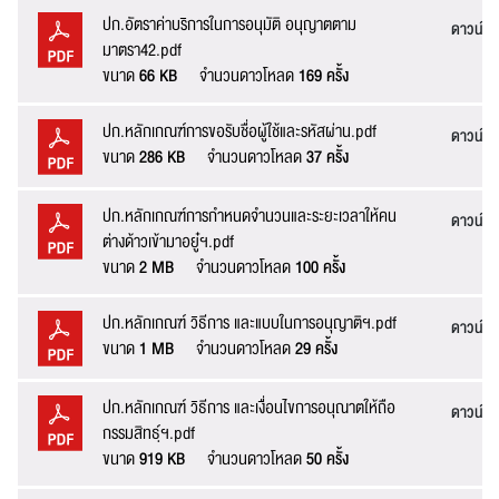
ปก.อัตราค่าบริการในการอนุมัติ อนุญาตตาม
ดาวน์โ
มาตรา42.pdf
ขนาด
66 KB
จำนวนดาวโหลด
169 ครั้ง
ปก.หลักเกณฑ์การขอรับชื่อผู้ใช้และรหัสผ่าน.pdf
ดาวน์โ
ขนาด
286 KB
จำนวนดาวโหลด
37 ครั้ง
ปก.หลักเกณฑ์การกำหนดจำนวนและระยะเวลาให้คน
ดาวน์โ
ต่างด้าวเข้ามาอยู๋ฯ.pdf
ขนาด
2 MB
จำนวนดาวโหลด
100 ครั้ง
ปก.หลักเกณฑ์ วิธีการ และแบบในการอนุญาติฯ.pdf
ดาวน์โ
ขนาด
1 MB
จำนวนดาวโหลด
29 ครั้ง
ปก.หลักเกณฑ์ วิธีการ และเงื่อนไขการอนุณาตให้ถือ
ดาวน์โ
กรรมสิทธฺ์ฯ.pdf
ขนาด
919 KB
จำนวนดาวโหลด
50 ครั้ง