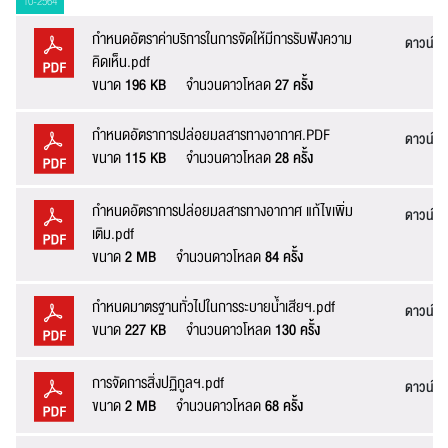
10-2564
หัวข้อเรื่อง :
กำหนดอัตราค่าบริการในการจัดให้มีการรับฟังความ
ดาวน์โ
คิดเห็น.pdf
ขนาด
196 KB
จำนวนดาวโหลด
27 ครั้ง
ชื่อ :
กำหนดอัตราการปล่อยมลสารทางอากาศ.PDF
ดาวน์โ
ขนาด
115 KB
จำนวนดาวโหลด
28 ครั้ง
กำหนดอัตราการปล่อยมลสารทางอากาศ แก้ไขเพิ่ม
นามสกุล :
ดาวน์โ
เติม.pdf
ขนาด
2 MB
จำนวนดาวโหลด
84 ครั้ง
อีเมล :
กำหนดมาตรฐานทั่วไปในการระบายน้ำเสียฯ.pdf
ดาวน์โ
ระบบได้ทำรับเรื่องแล้ว
ขนาด
227 KB
จำนวนดาวโหลด
130 ครั้ง
ขอบคุณสำหรับการแจ้งข้อผิดพลาด
ทางหน่วยงานจะรีบ
ทำการแก้ไข และปรับปรุงเพื่อกาให้บริการที่ดีขึ้น
การจัดการสิ่งปฏิกูลฯ.pdf
ดาวน์โ
เบอร์โทรศัพท์ :
ขนาด
2 MB
จำนวนดาวโหลด
68 ครั้ง